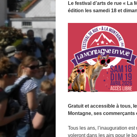
Le festival d’arts de rue « La
édition les samedi 18 et diman
Gratuit et accessible à tous, l
Montagne, ses commerçants e
Tous les ans, l’inauguration es
voleront dans les airs pour le b