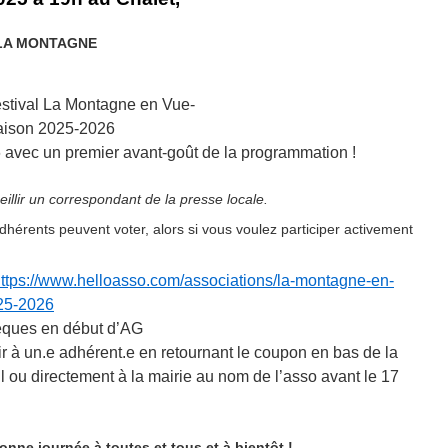
0 LA MONTAGNE
festival La Montagne en Vue-
saison 2025-2026
6 avec un premier avant-goût de la programmation !
illir un correspondant de la presse locale.
adhérents peuvent voter, alors si vous voulez participer activement
ttps://www.helloasso.com/associations/la-montagne-en-
25-2026
hèques en début d’AG
ir à un.e adhérent.e en retournant le coupon en bas de la
il ou directement à la mairie au nom de l’asso avant le 17
Bonne journée à toutes et tous et à bientôt !