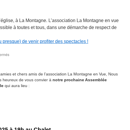
 l’église, à La Montagne. L’association La Montagne en vue
essible à toutes et tous, dans une démarche de respect de
 presque) de venir profiter des spectacles !
fermés
sur
Festival
La
Montagne
amies et chers amis de l’association La Montagne en Vue, Nous
en
 heureux de vous convier à
notre prochaine Assemblée
Vue
le
qui aura lieu :
2026
25 à 19h au Chalet,