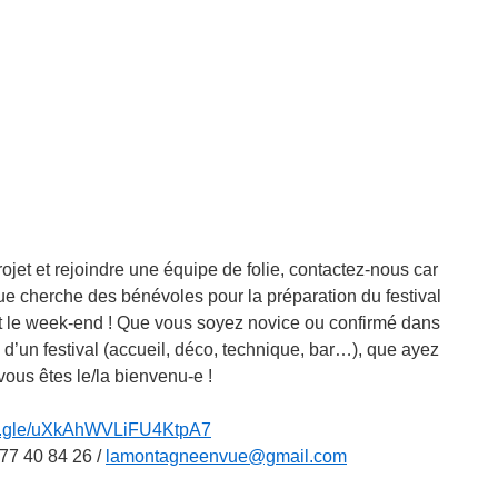
ojet et rejoindre une équipe de folie, contactez-nous car
e cherche des bénévoles pour la préparation du festival
nt le week-end ! Que vous soyez novice ou confirmé dans
n d’un festival (accueil, déco, technique, bar…), que ayez
ous êtes le/la bienvenu-e !
rms.gle/uXkAhWVLiFU4KtpA7
77 40 84 26 /
lamontagneenvue@gmail.com