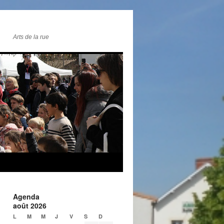
Arts de la rue
Agenda
août 2026
L
M
M
J
V
S
D